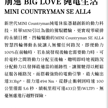
前進 BIG LOVE 純電生活
MINI COUNTRYMAN SE ALL4
新世代MINI Countryman純電休旅憑藉創新的動力科
技，昇華MINI引以為傲的駕馭體驗，更實現零碳排
的永續目標。四輪驅動的MINI Countryman SE ALL4
智慧四輪傳動系統讓人無懼任何路況，即便動力
100%在前軸時，若系統發現後軸也需要動力時，可
於毫秒之間將動力分配至後軸，聰明即時地視路況
分配動力以發揮最適當的循跡性，讓駕駛得以輕鬆
征服各種路況。而搭載強勁的電動引擎，最大輸出
達313hp*，扭力達494 Nm，從靜止衝刺到時速 100
公里僅需 5.6 秒，續航里程可達433公里(WLTP)，無
憂無慮進行越野探險。