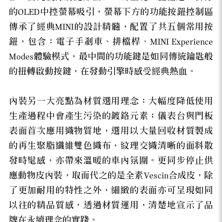
的OLED中控螢幕吸引，螢幕下方的功能按鈕控制區
傳承了經典MINI的設計精髓，配置了共五個常用按
鈕，包含：電子手剎車、排檔桿、MINI Experience
Modes體驗模式，最中間的功能鍵是如同傳統鑰匙般
的扭轉啟動按鍵，在發動引擎時感受經典熱血。
內裝另一大亮點為材質選用理念：大幅度降低使用
生產過程中會產生污染的鍍鉻元素；儀表台與門板
表面首次應用織物質地，選用以大量回收材質製成
的再生聚脂纖維雙色織布，紋理交織清晰的面料散
發時髦感，亦帶來溫暖的車內氛圍。更同步停止供
應動物皮內裝，取而代之的是全素Vescin合成皮，除
了更加耐用的特性之外，細緻的表面亦可呈現如同
以往的精品質感，透過材質運用，清楚地宣示了品
牌在永續理念的實踐。