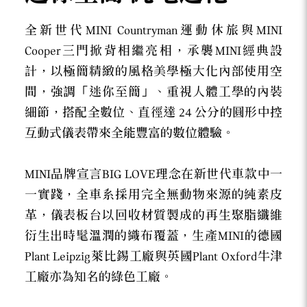
全新世代MINI Countryman運動休旅與MINI
Cooper三門掀背相繼亮相，承襲MINI經典設
計，以極簡精緻的風格美學極大化內部使用空
間，強調「迷你至簡」、重視人體工學的內裝
細節，搭配全數位、直徑達 24 公分的圓形中控
互動式儀表帶來全能豐富的數位體驗。
MINI品牌宣言BIG LOVE理念在新世代車款中一
一實踐，全車系採用完全無動物來源的純素皮
革，儀表板台以回收材質製成的再生聚脂纖維
衍生出時髦溫潤的織布覆蓋，生產MINI的德國
Plant Leipzig萊比錫工廠與英國Plant Oxford牛津
工廠亦為知名的綠色工廠。