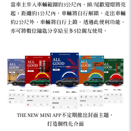
當車主步入車輛範圍約3公尺內，頭/尾歡迎燈將亮
起；距離約1公尺內，車輛將自行解鎖。走出車輛
約2公尺外，車輛將自行上鎖。透過此便利功能，
亦可將數位鑰匙分享給至多5位親友使用。
THE NEW MINI APP不定期推出封面主題，
打造個性化介面